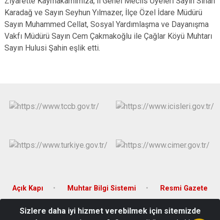
Ziyarette Kaymakamımıza; İl Genel Meclis Üyeleri Sayın Sinan
Karadağ ve Sayın Seyhun Yılmazer, İlçe Özel İdare Müdürü
Sayın Muhammed Cellat, Sosyal Yardımlaşma ve Dayanışma
Vakfı Müdürü Sayın Cem Çakmakoğlu ile Çağlar Köyü Muhtarı
Sayın Hulusi Şahin eşlik etti.
Açık Kapı
Muhtar Bilgi Sistemi
Resmi Gazete
Sizlere daha iyi hizmet verebilmek için sitemizde
Merkez Mahallesi Atatürk Bulvarı No.60 Çatalzeytin/KASTAMONU