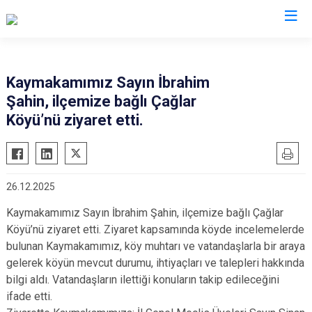
Kastamonu
Kaymakamımız Sayın İbrahim
Şahin, ilçemize bağlı Çağlar
Abana
Hanönü
Köyü’nü ziyaret etti.
Ağlı
İhsangazi
Araç
İnebolu
Azdavay
Küre
26.12.2025
Bozkurt
Pınarbaşı
Kaymakamımız Sayın İbrahim Şahin, ilçemize bağlı Çağlar
Çatalzeytin
Şenpazar
Köyü’nü ziyaret etti. Ziyaret kapsamında köyde incelemelerde
Cide
Seydiler
bulunan Kaymakamımız, köy muhtarı ve vatandaşlarla bir araya
Daday
Taşköprü
gelerek köyün mevcut durumu, ihtiyaçları ve talepleri hakkında
bilgi aldı. Vatandaşların ilettiği konuların takip edileceğini
Devrekani
Tosya
ifade etti.
Doğanyurt