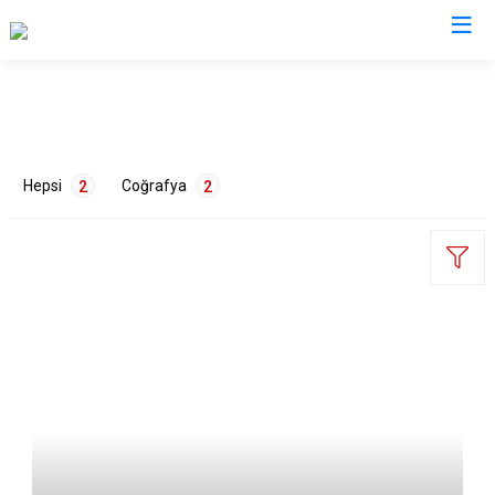
Kastamonu
Abana
Hanönü
Hepsi
Coğrafya
2
2
Ağlı
İhsangazi
Araç
İnebolu
Azdavay
Küre
Bozkurt
Pınarbaşı
ETİKETLER
Çatalzeytin
Şenpazar
Cide
Seydiler
Çevre
1
Doğa
1
Daday
Taşköprü
Devrekani
Tosya
Doğanyurt