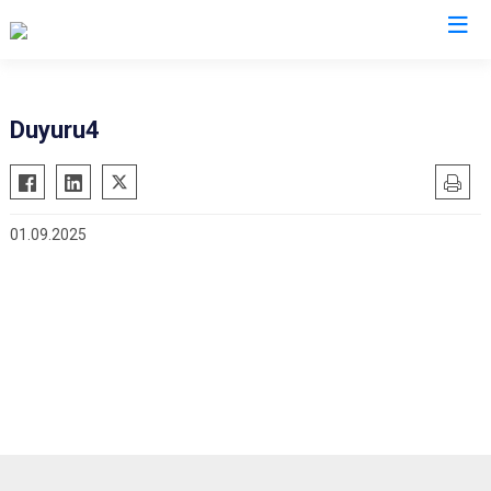
Kastamonu
Duyuru4
Abana
Hanönü
Ağlı
İhsangazi
01.09.2025
Araç
İnebolu
Azdavay
Küre
Bozkurt
Pınarbaşı
Çatalzeytin
Şenpazar
Cide
Seydiler
Daday
Taşköprü
Devrekani
Tosya
Doğanyurt