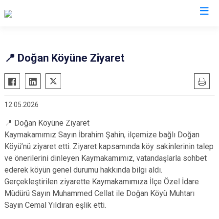
Kastamonu
📍 Doğan Köyüne Ziyaret
Abana
Hanönü
Ağlı
İhsangazi
12.05.2026
Araç
İnebolu
Azdavay
Küre
📍 Doğan Köyüne Ziyaret
Kaymakamımız Sayın İbrahim Şahin, ilçemize bağlı Doğan
Bozkurt
Pınarbaşı
Köyü’nü ziyaret etti. Ziyaret kapsamında köy sakinlerinin talep
Çatalzeytin
Şenpazar
ve önerilerini dinleyen Kaymakamımız, vatandaşlarla sohbet
Cide
Seydiler
ederek köyün genel durumu hakkında bilgi aldı.
Gerçekleştirilen ziyarette Kaymakamımıza İlçe Özel İdare
Daday
Taşköprü
Müdürü Sayın Muhammed Cellat ile Doğan Köyü Muhtarı
Devrekani
Tosya
Sayın Cemal Yıldıran eşlik etti.
Doğanyurt