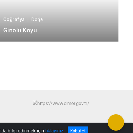
Coğrafya
|
Doğa
Ginolu Koyu
nda bilgi edinmek için
tıklayınız
Kabul et