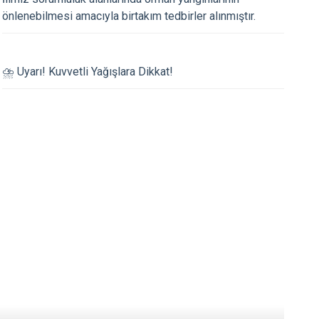
Seydiler
önlenebilmesi amacıyla birtakım tedbirler alınmıştır.
Taşköprü
26.06.2026
Tosya
⛈️ Uyarı! Kuvvetli Yağışlara Dikkat!
ünü Programı
📌 Veda Ziyareti