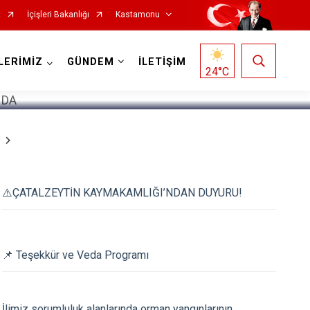
t
İçişleri Bakanlığı
Kastamonu
1
/
5
LERİMİZ
GÜNDEM
İLETİŞİM
24
°C
Hanönü
⚠️ÇATALZEYTİN KAYMAKAMLIĞI’NDAN DUYURU!
İhsangazi
İnebolu
Küre
📌 Teşekkür ve Veda Programı
Pınarbaşı
Şenpazar
İlimiz sorumluluk alanlarında orman yangınlarının