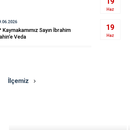
19
Cide
Haz
Daday
9.06.2026
26.06.2026
Devrekani
19
 Kaymakamımız Sayın İbrahim
📌 Karne G
Doğanyurt
Haz
ahin’e Veda
İlçemiz