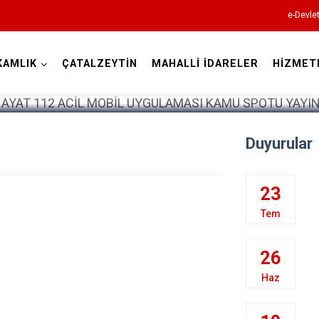
e-Devle
KAMLIK
ÇATALZEYTİN
MAHALLİ İDARELER
HİZMET
Kastamonu
Duyurular
Abana
23
Ağlı
Tem
Araç
26
Azdavay
Haz
Bozkurt
Çatalzeytin