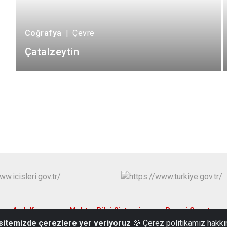
Coğrafya
|
Çevre
Çatalzeytin
Açık Kapı
Muhtar Bilgi Sistemi
Resmi Gazete
 sitemizde çerezlere yer veriyoruz
🍪 Çerez politikamız hakkı