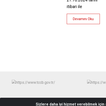
itibari ile
Devamını Oku
Sizlere daha iyi hizmet verebilmek için